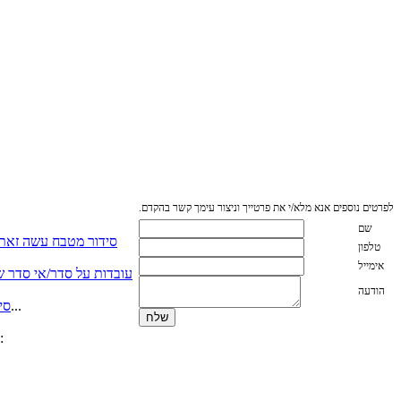
לפרטים נוספים אנא מלא/י את פרטייך וניצור עימך קשר בהקדם.
שם
סידור מטבח עשה זאת
טלפון
אימייל
עובדות על סדר/אי סדר שא
הודעה
כאשר יש לנו מספיק מקום לכל הסירים על מכסיהם….. אשרנו. אך כאשר אין מספיק מהדבר הזה שנקרא מקום אכסון...
סי
אשרי האנשים אשר מתייקים מסמכים שנייה אחרי שנקראו (אפילו יום אחרי , אשרי) אם אינכם נמנים באותה קטגוריה, המלצתי: