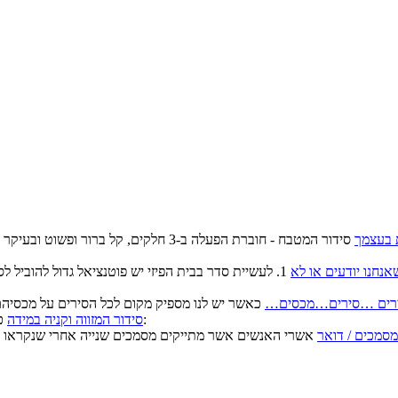
 בעצמך
סידור המטבח - חוברת הפעלה ב-3 חלקים, ק
נחנו יודעים או לא
1. לעשיית סדר בבית הפיזי יש פוטנציאל גדול להוביל 
רים …סירים…מכסים…
כאשר כל המוצרים הקשים מפוזרים אי שם בארון/ות יש סיכוי גדול ש:
סידור המזווה וקניה במידה
מסמכים / דואר