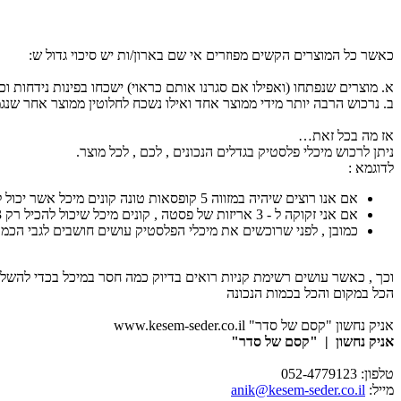
כאשר כל המוצרים הקשים מפוזרים אי שם בארון/ות יש סיכוי גדול ש:
א. מוצרים שנפתחו (ואפילו אם סגרנו אותם כראוי) ישכחו בפינות נידחות וכ
ב. נרכוש הרבה יותר מידי ממוצר אחד ואילו נשכח לחלוטין ממוצר אחר שנגמ
אז מה בכל זאת…
ניתן לרכוש מיכלי פלסטיק בגדלים הנכונים , לכם , לכל מוצר.
לדוגמא :
אם אנו רוצים שיהיה במזווה 5 קופסאות טונה קונים מיכל אשר יכול להכיל רק 5 קופסאות טונה.
אם אני זקוקה ל - 3 אריזות של פסטה , קונים מיכל שיכול להכיל רק 3 אריזות של פסטה וכך הלאה עם שאר המוצרים …
כמובן , לפני שרוכשים את מיכלי הפלסטיק עושים חושבים לגבי הכמות 
וכך , כאשר עושים רשימת קניות רואים בדיוק כמה חסר במיכל בכדי להשלי
הכל במקום והכל בכמות הנכונה
אניק נחשון "קסם של סדר" www.kesem-seder.co.il
אניק נחשון | "קסם של סדר"
טלפון: 052-4779123
מייל:
anik@kesem-seder.co.il