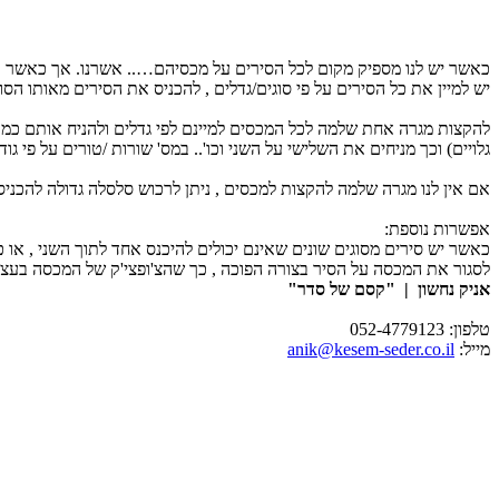
כאשר יש לנו מספיק מקום לכל הסירים על מכסיהם….. אשרנו. אך כאשר א
יש למיין את כל הסירים על פי סוגים/גדלים , להכניס את הסירים מאותו הס
להקצות מגרה אחת שלמה לכל המכסים למיינם לפי גדלים ולהניח אותם כמו 
גלויים) וכך מניחים את השלישי על השני וכו'.. במס' שורות /טורים על פי גוד
אם אין לנו מגרה שלמה להקצות למכסים , ניתן לרכוש סלסלה גדולה להכני
אפשרות נוספת:
כאשר יש סירים מסוגים שונים שאינם יכולים להיכנס אחד לתוך השני , או
לסגור את המכסה על הסיר בצורה הפוכה , כך שהצ'ופצי'ק של המכסה בעצם 
אניק נחשון | "קסם של סדר"
טלפון: 052-4779123
מייל:
anik@kesem-seder.co.il