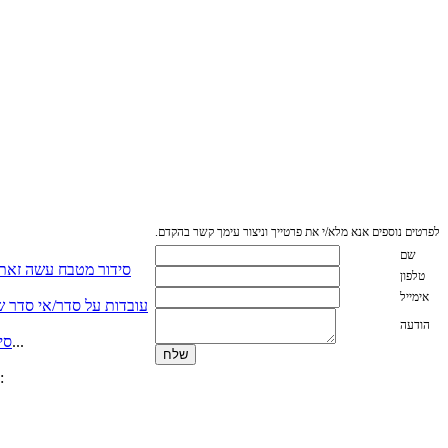
לפרטים נוספים אנא מלא/י את פרטייך וניצור עימך קשר בהקדם.
שם
סידור מטבח עשה זאת
טלפון
אימייל
עובדות על סדר/אי סדר שא
הודעה
כאשר יש לנו מספיק מקום לכל הסירים על מכסיהם….. אשרנו. אך כאשר אין מספיק מהדבר הזה שנקרא מקום אכסון...
סי
אשרי האנשים אשר מתייקים מסמכים שנייה אחרי שנקראו (אפילו יום אחרי , אשרי) אם אינכם נמנים באותה קטגוריה, המלצתי: