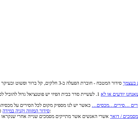
 בעצמך
סידור המטבח - חוברת הפעלה ב-3 חלקים, ק
נחנו יודעים או לא
1. לעשיית סדר בבית הפיזי יש פוטנציאל גדול להוביל 
רים …סירים…מכסים…
כאשר כל המוצרים הקשים מפוזרים אי שם בארון/ות יש סיכוי גדול ש:
סידור המזווה וקניה במידה
מסמכים / דואר