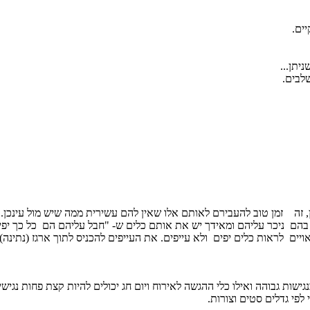
ים.
יתן...
לבים.
 זה זמן טוב להעבירם לאותם אלו שאין להם עשירית ממה שיש מול עינכן.
בהם ניכר עליהם ומאידך יש את אותם כלים ש- "חבל עליהם הם כל כך יפים
ראויים לראות כלים יפים ולא עייפים. את העייפים להכניס לתוך ארגז (נתינה
שות גבוהה ואילו כלי ההגשה לאירוח ויום חג יכולים להיות קצת פחות נגישי
פי גדלים סטים וצורות.