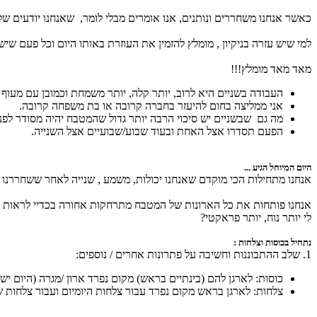
כאשר אנחנו משחררים ונותנים, אנו אומרים מבלי לומר, שאנחנו יודעים ש
למי שיש עזרה בניקיון , מומלץ להזמין את העוזרת באותו היום וכל פעם 
מאד מאד מומלץ!!!
העבודה בשניים היא לרוב, יותר קלה, יותר משמחת וכמובן עם מעוף 
אני ממליצה בחום להיעזר בחברה קרובה או בת משפחה קרובה.
מה גם שבשניים יש סיכוי הרבה יותר גדול שהמטבח יהיה מסודר לפני 
הפעם תסדרו אצל האחת ובעוד שבוע/שבועיים אצל השנייה.
היום המיוחל הגיע ...
אנחנו מתחילות הכי מוקדם שאנחנו יכולות, משמע , שנייה לאחר ששחררנו א
אנחנו פותחות את כל הארונות של המטבח מתרחקות אחורה בכדיי לראות את
לי יותר נוח, יותר פראקטי?
נתחיל בכוסות וצלחות :
1. שלב ההתבוננות וחשיבה על פתרונות אחרים / נוספים:
כוסות: לארגן להם (בינתיים בראש) מקום נפרד ארון /מגרה (היום י
צלחות: לארגן בראש מקום נפרד עבור צלחות היומיום ועבור צלחות של