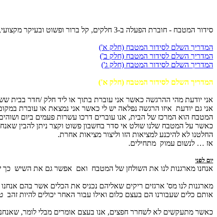
סידור המטבח - חוברת הפעלה ב-3 חלקים, קל ברור ופשוט ובעיקר מקצועי, בשיטת עשה זאת בעצמך. מומלץ לקרוא לאט ובעיון וליישם צעד אחרי צעד. מובטח לכן מטבח כמו שלא חלמתן אפילו.
המדריך השלם לסידור המטבח (חלק א')
המדריך השלם לסידור המטבח (חלק ב')
המדריך השלם לסידור המטבח (חלק ג')
המדריך השלם לסידור המטבח (חלק א')
אני יודעת מהי ההרגשה כאשר אני עוברת בתוך או ליד חלק /חדר בבית שש
אני גם יודעת איזו הרגשה נפלאה יש לי כאשר אני נמצאת או עוברת במקום מ
המטבח הוא המרכז של הבית, אנו עוברים דרכו עשרות פעמים ביום ושוהים 
כאשר על המטבח שלנו שולט אי סדר בחשבון פשוט וקצר ניתן להבין שאנחנו 
החלטנו לא להיכנע למציאות הזו וליצור מציאות אחרת.
אז … לנשום עמוק מתחילים.
יום לפני
אנחנו מארגנות לנו את השולחן של המטבח ואם אפשר גם את השיש כך ש
מארגנות לנו מס' ארגזים ריקים שאליהם נכניס את הכלים אשר בהם אנחנו 
אותם כלים שעבורנו הם בעצם כלום ואילו עבור האחר יכולים להיות זהב ט
כאשר מתעקשים לא לשחרר חפצים, אנו בעצם אומרים מבלי לומר, שאנחנו 