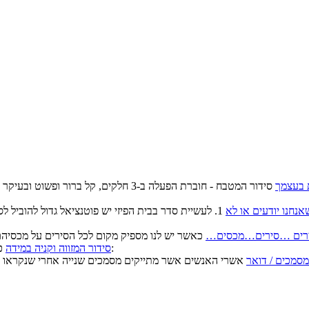
 בעצמך
סידור המטבח - חוברת הפעלה ב-3 חלקים, ק
נחנו יודעים או לא
1. לעשיית סדר בבית הפיזי יש פוטנציאל גדול להוביל 
רים …סירים…מכסים…
כאשר כל המוצרים הקשים מפוזרים אי שם בארון/ות יש סיכוי גדול ש:
סידור המזווה וקניה במידה
מסמכים / דואר