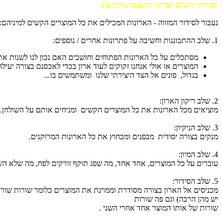
המדריך השלם לסידור המטבח (חלק ב')
נעבור לסידור המזווה - הארונות המכילים את כל המוצרים הקשים למיניהם:
1. שלב ההתבוננות וחשיבה על פתרונות אחרים / נוספים:
מסתכלים על כל הארונות הפתוחים וחושבים האם נכון לנו לשנות את
המוצרים או אולי אנחנו זקוקים לעוד ארון בכדי לאכסנם בצורה יעי
בגדול, פונים אל הצד היצירתי שלנו ומשתמשים בו...
2. שלב ריקון הארון:
מוציאים מכל הארונות את כל המוצרים הקשים ומניחים אותם על השולחן. א
3. שלב הניקיון:
מנקים בצורה יסודית מבפנים ומבחוץ את כל הארונות המרוקנים.
4. שלב המיון:
עוברים על כל המוצרים, אחד אחד, מה שפג תוקף זורקים לפח, מה שלא הש
5. שלב הסידור:
מכניסים אל הארון בצורה מסודרת וממוינת את המוצרים כלומר שורות שורו
יש מהן הרבה) וגם פה שורות
שורות של אותו המוצר אחד אחרי השני .