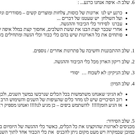
6. שלב ה- איפה אנחנו כרגע... :
כרגע יש לנו ארונות של כוסות, צלחות ומוצרים קשים – מסודרים ונקי
ועל השולחן יש שעטנז של דברים ...
עברנו לסידור כלי הכיבוד וההגשה.
אחרי שכבר קצת הבנו את ששת השלבים, אחסוך קצת במלל איפה שנ
פותחים את כל הארונות שיש בהם כלי כבוד וכלי הגשה ומתחילים בש
1. שלב ההתבוננות וחשיבה על פתרונות אחרים / נוספים.
2. שלב ריקון הארון מכל כלי הכיבוד וההגשה.
3. שלב הניקיון: לא לשכוח … יסודי
4. שלב המיון:
לא הגיוני שאנחנו משתמשות בכל הכלים שנרכשו במשך השנים, ולכן,
רוב הסיכויים שיש לנו מחד כלים שהעיפות של השנים והשימוש הרב 
אז הגיע הזמן!!!!! להשתמש ביפים – כן מגיע לנו!!!! ואנחנו מספיק 
5. שלב הסידור:
מכניסים לארונות שהוקצינו את כל הכלים, כאשר כלי ההגשה של היומיום בנגי
כמובן שבמקרה ויש מעט מקום ניתן להכניס את כלי הכבוד אחד לתוך השני ל