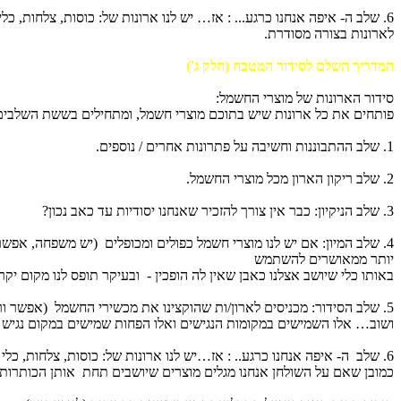
6. שלב ה- איפה אנחנו כרגע... : אז… יש לנו ארונות של: כוסות, צלחות,
לארונות בצורה מסודרת.
המדריך השלם לסידור המטבח (חלק ג')
סידור הארונות של מוצרי החשמל:
פותחים את כל ארונות שיש בתוכם מוצרי חשמל, ומתחילים בששת השלבים
1. שלב ההתבוננות וחשיבה על פתרונות אחרים / נוספים.
2. שלב ריקון הארון מכל מוצרי החשמל.
3. שלב הניקיון: כבר אין צורך להזכיר שאנחנו יסודיות עד כאב נכון?
4. שלב המיון: אם יש לנו מוצרי חשמל כפולים ומכופלים (יש משפחה, אפ
יותר ממאושרים להשתמש
באותו כלי שיושב אצלנו כאבן שאין לה הופכין - ובעיקר תופס לנו מקום יקר (
5. שלב הסידור: מכניסים לארון/ות שהוקצינו את מכשירי החשמל (אפשר ורצוי להעביר סמרטוט לח בכדי לנקותם למקרה שהוכנסו בזמנו .. לא ממש נקיים).
ושוב… אלו השמישים במקומות הנגישים ואלו הפחות שמישים במקום נגיש 
6. שלב ה- איפה אנחנו כרגע.. : אז…יש לנו ארונות של: כוסות, צלחות, כלי כבוד והגשה ומוצרים נקיים ומסודרים להפליא.
כמובן שאם על השולחן אנחנו מגלים מוצרים שיושבים תחת אותן הכותרות,