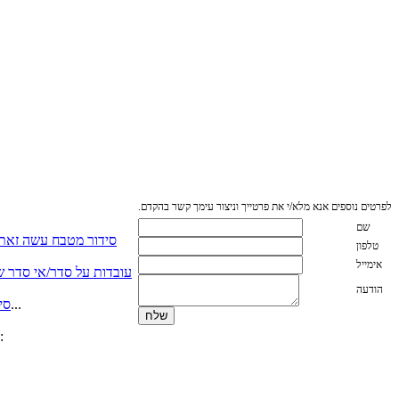
לפרטים נוספים אנא מלא/י את פרטייך וניצור עימך קשר בהקדם.
שם
סידור מטבח עשה זאת
טלפון
אימייל
עובדות על סדר/אי סדר שא
הודעה
כאשר יש לנו מספיק מקום לכל הסירים על מכסיהם….. אשרנו. אך כאשר אין מספיק מהדבר הזה שנקרא מקום אכסון...
סי
אשרי האנשים אשר מתייקים מסמכים שנייה אחרי שנקראו (אפילו יום אחרי , אשרי) אם אינכם נמנים באותה קטגוריה, המלצתי: