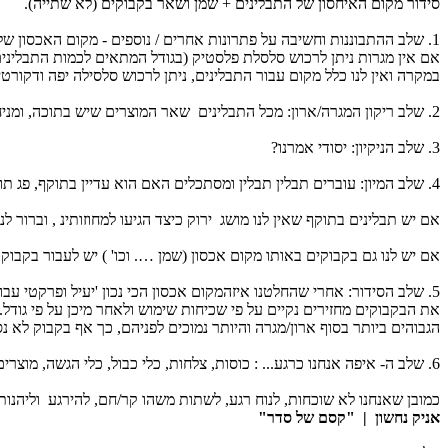
סידור מקום האיחסון של התבלינים + שמן ושאר בקבוקים (לא שתייה).
1. שלב ההתבוננות וחשיבה על פתרונות אחרים / נוספים - מקום האכסון של התבלינים יכול להיות מגירה צרה המיועדת לכך, או לחילופין מגרה רגילה.
אם אין מגרות ניתן לרכוש סלסלת פלסטיק (בגודל המתאים לכמות התבלינים
במקרה ואין לנו כלל מקום עבור התבלינים, ניתן לרכוש סלסילה יפה ודקור
2. שלב ריקון המגרה/ארון: מכל התבלינים שאר המוצרים שיש בתוכה, ומניחים על השולחן.
3. שלב הניקיון: יסודי אמרנו?
4. שלב המיון: עוברים תבלין תבלין ומסתכלים האם הוא עדיין בתוקף, פג תוקף לזבל.
אם יש תבלינים בתוקף שאין לנו מושג ירוק כיצד הגיעו למחוזותינ , וברור 
אם יש לנו גם בקבוקים באותו מקום אכסון (שמן …. וכו' ) יש לעבור בקבוק
5. שלב הסידור: אחרי שהחלטנו איזהמקום אכסון הכי נכון 'יעיל ופרקטי עבורנו מכניסים את התבלינים פנימה בצורה מסודרת: ניתן לסדר על פי סוגים, גדלים או שכיחות השימוש בהם.
את הבקבוקים מחזירים נקיים על פי שכיחות שימוש ולאחר מיכן על פי גודל.
הגבוהים ביותר בסוף ארון/מגרה והיותר נמוכים לפניהם, כך אף בקבוק לא נס
6. שלב ה- איפה אנחנו כרגע... : כוסות, צלחות, כלי כבול, כלי הגשה, מוצרים קשים, תבלינים ובקבוקים בסדר מופתי וניקיון בוהק.
כמובן שאנחנו לא שוכחות, לנוח רגע, לשתות משהו קר/חם, להירגע וליהנות
אניק נחשון | "קסם של סדר"