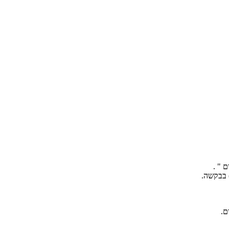
 " .
) בבקשה.
ם.