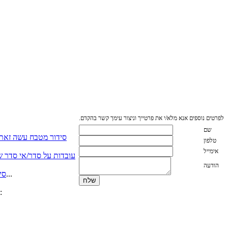
לפרטים נוספים אנא מלא/י את פרטייך וניצור עימך קשר בהקדם.
שם
סידור מטבח עשה זאת
טלפון
אימייל
עובדות על סדר/אי סדר שא
הודעה
כאשר יש לנו מספיק מקום לכל הסירים על מכסיהם….. אשרנו. אך כאשר אין מספיק מהדבר הזה שנקרא מקום אכסון...
סי
אשרי האנשים אשר מתייקים מסמכים שנייה אחרי שנקראו (אפילו יום אחרי , אשרי) אם אינכם נמנים באותה קטגוריה, המלצתי: