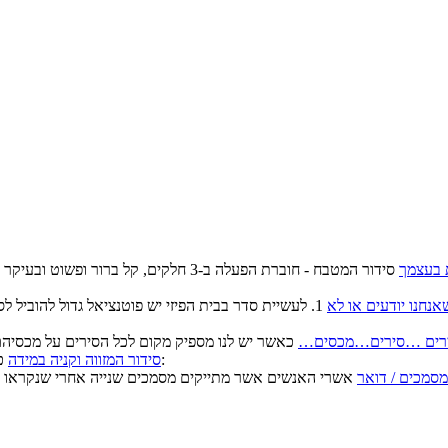
 בעצמך
סידור המטבח - חוברת הפעלה ב-3 חלקים, ק
נחנו יודעים או לא
1. לעשיית סדר בבית הפיזי יש פוטנציאל גדול להוביל 
רים …סירים…מכסים…
כאשר כל המוצרים הקשים מפוזרים אי שם בארון/ות יש סיכוי גדול ש:
סידור המזווה וקניה במידה
מסמכים / דואר